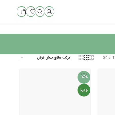
24
1
-18%
جدید