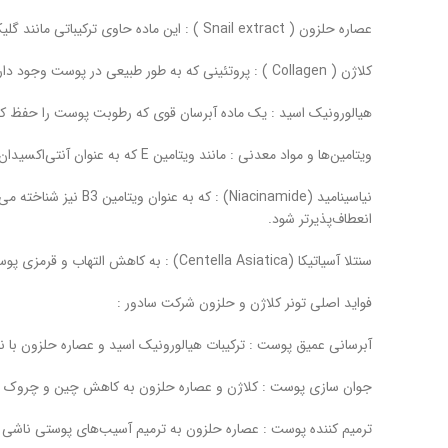
عصاره حلزون ( Snail extract ) : این ماده حاوی ترکیباتی مانند گلیکوزآمینوگلیکان‌ها، پروتئین‌ها و آنتی‌اکسیدان‌ها است که به ترمیم پوست، کاهش التهاب و بهبود بافت پوست کمک می‌کند.
کلاژن ( Collagen ) : پروتئینی که به طور طبیعی در پوست وجود دارد و باعث حفظ الاستیسیته و استحکام پوست می‌شود. کلاژن موجود در تونر به جوان‌سازی پوست کمک می‌کند.
هیالورونیک اسید : یک ماده آبرسان قوی که رطوبت پوست را حفظ ک
ویتامین‌ها و مواد معدنی : مانند ویتامین E که به عنوان آنتی‌اکسیدان عمل کرده و از پوست در برابر آسیب‌های محیطی محافظت می‌کنند.
نیاسینامید (namide
انعطاف‌پذیرتر شود.
سنتلا آسیاتیکا (Centella Asiatica) : به کاهش التهاب و قرمزی پوست کمک می‌کند و برای پوست‌های حساس یا مبتلا به بیماری‌هایی مانند اگزما، پسوریازیس و روزاسه مفید است.
فواید اصلی تونر کلاژن و حلزون شرکت سادور :
آبرسانی عمیق پوست : ترکیبات هیالورونیک اسید و عصاره حلزون با نف
جوان‌ سازی پوست : کلاژن و عصاره حلزون به کاهش چین و چروک و
ترمیم کننده پوست : عصاره حلزون به ترمیم آسیب‌های پوستی ناشی ا