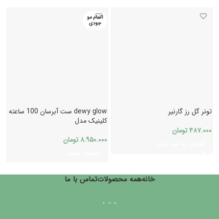
اتمام مو
جودی
تونر گل رز گارنیر
dewy glow ست آبرسان 100 ساعته
ک
کلینیک مدل
ه
۴۸۷.۰۰۰
تومان
۸.۹۵۰.۰۰۰
تومان
۰
افزودن به سبد خرید
اطلاعات بیشتر
خانه
همه محصولات
تماس با ما